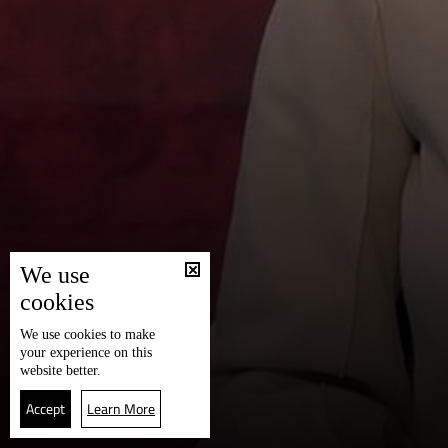
We use
cookies
We use
cookies
to make
your experience on this
website better.
Accept
Learn More