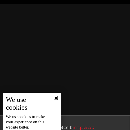
نشرة 26 كانون الأول
نشرة 25 كانون الأول
جلسة خاصة لمجلس الأمن. إدانة دولية لإسرائيل بسبب تجويع
نشرة 24 كانون الأول
غزة... وتل أبيب تحدد إقامة موظفي الأمم المتحدة بشهر
واحد
نشرة 23 كانون الأول
الخارجية الأميركية تتلف 500 طن من المساعدات الغذائية
نشرة 22 كانون الأول
الطارئة والسبب غير متوقع
نشرة 21 كانون الأول
نشرة 20 كانون الأول
إلغاء مهرجان سياحي سنوي في صيدا.. باسم التضامن مع
غزّة
نشرة 19 كانون الأول
نشرة 18 كانون الأول
مهرجانات بعلبك... عودة الفن على أنقاض الحرب
نشرة 17 كانون الأول
We use
نشرة 16 كانون الأول
cookies
لبنان يفوز بمباراته الودية امام الاردن ضمن رحلة تحضيراته
نشرة 15 كانون الأول
We use
cookies
to make
لبطولة اسيا
your experience on this
نشرة 14 كانون الأول
website better.