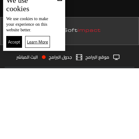
We use
الحلقة 15
cookies
الحلقة 14
We use
cookies
to make
your experience on this
الحلقة 13
website better.
الحلقة 12
Accept
Learn More
الحلقة 11
موقع البرامج
جدول البرامج
البث المباشر
الحلقة 10
البث المباشر
الرئيسية
الأخبار
الحلقة 09
العودة للأعلى
الحلقة 08
الحلقة 07
انضم الى ملايين المتابعين
الحلقة 06
الحلقة 05
LBCI Lebanon
الحلقة 04
الحلقة 03