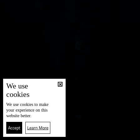
We use
cookies
We use
cookies
to make
your experience on this
website better.
Accept
Learn More