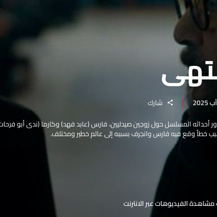
تهى
شارك
 أحداثه المسلسل حول زوجين صيدليين، فارس (عابد فهد) وكارما (ندى أبو فرحات)
سبب خطأ وقع فيه فارس وانجرف بسببه إلى عالم خطير ومختلف.
مشاهدة الفيديوهات عبر الانترنت