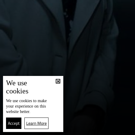
We use
cookies
We use
cookies
to make
your experience on this
website better.
Accept
Learn More