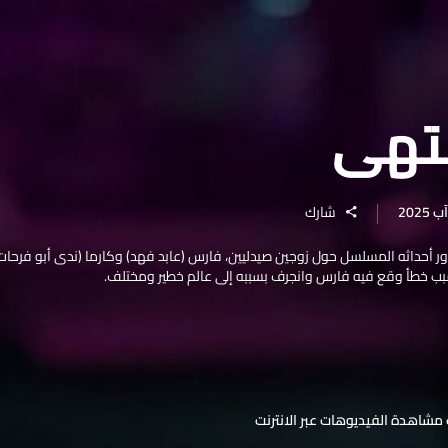
تهى
شارك
 أحداثه المسلسل حول زوجين صيدليين، فارس (عابد فهد) وكارما (ندى أبو فرحات)
سبب خطأ وقع فيه فارس وانجرف بسببه إلى عالم خطير ومختلف.
مشاهدة الفيديوهات عبر الانترنت