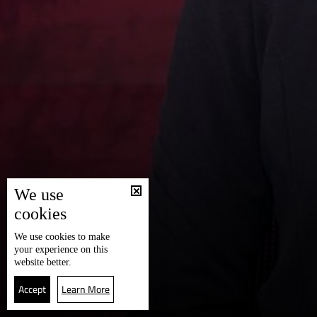
We use
cookies
We use
cookies
to make
your experience on this
website better.
Accept
Learn More