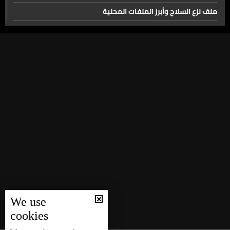
ملف نزع السلاح وأبرز الملفات المحلية
الفجوة المالية وغيرها من الملفات المحلية
ملف المصارف ومواضيع اقتصادية مختلفة
ملفات محلية وسياسية
الملف التربوي
اجتماع لجنة الميكانيزم وأبرز التطورات المحلية
وضع السوق اللبناني خلال موسم الأعياد
الواقع السياحي
الأحداث الإقليمية والعالمية الأخيرة وتداعياتها
أوضاع المصارف وتداعيات الهجوم في أستراليا
أبرز الأوضاع المحلية
We use
ملف السلامة المرورية
cookies
الضربات الاسرائيلية المستمرة والوضع الإقليمي