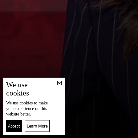
We use
cookies
We use
cookies
to make
your experience on this
website better.
Accept
Learn More