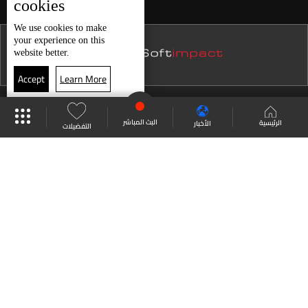
cookies
نشرة 23 تموز
We use
cookies
to make
your experience on this
نشرة 22 تموز
website better.
نشرة 21 تموز
Accept
Learn More
نشرة 20 تموز
موقع البرامج
جدول البرامج
البث المباشر
نشرة 19 تموز
البث المباشر
الرئيسية
الأخبار
التفضيلات
نشرة 18 تموز
العودة للأعلى
نشرة 17 تموز
نشرة 16 تموز
انضم الى ملايين المتابعين
نشرة 15 تموز
نشرة 14 تموز
LBCI Lebanon
نشرة 13 تموز
نشرة 12 تموز