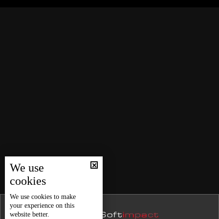
نشرة 31 تموز
والـlbci تنشر اسماء المخالفين
نشرة 30 تموز
نشرة 29 تموز
في Grand Lycée الأشرفية. إحتفال بآخر يوم مدرسي… أم
فوضى بإسم الـ Bizutage؟
نشرة 28 تموز
نشرة 27 تموز
وزارة الثقافة تعيد إطلاق السينماتيك اللبنانية... خطوة لإحياء
نشرة 26 تموز
الذاكرة السينمائية
نشرة 25 تموز
من لبنان الى فرنسا فالعالم... مار شربل على كل لسان
نشرة 24 تموز
نشرة 23 تموز
نشرة 22 تموز
حال الطقس
We use
نشرة 21 تموز
cookies
نشرة 20 تموز
We use
cookies
to make
your experience on this
نشرة 19 تموز
website better.