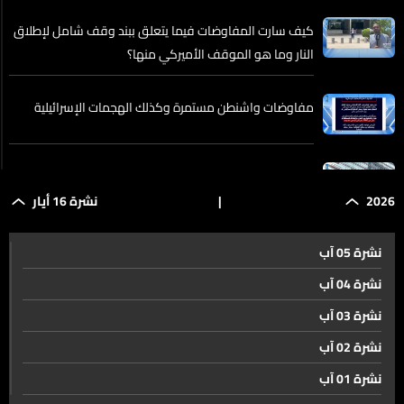
كيف سارت المفاوضات فيما يتعلق ببند وقف شامل لإطلاق
النار وما هو الموقف الأميركي منها؟
مفاوضات واشنطن مستمرة وكذلك الهجمات الإسرائيلية
خلاف في بريكس..
2026
|
نشرة 16 أيار
العفو العام الشامل يقتل الشهيد والضحية مرتين... الـlbci
نشرة 05 آب
تطلق الصرخة ومنبرها مفتوح لكل متضرر
نشرة 04 آب
نشرة 03 آب
لقاء موسع لعدد من النواب السنة في البقاع. تأكيد أهمية
تثبيت وقف إطلاق النار واستمرار المسار التفاوضي برعاية
نشرة 02 آب
دولية
نشرة 01 آب
مهما حاولوا... فساد النافعة لا يزال أقوى من الإصلاح...