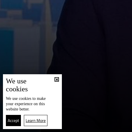
We use
cookies
We use
cookies
to make
your experience on this
website better.
Accept
Learn More