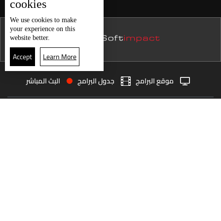
cookies
نشرة 24 تموز
We use
cookies
to make
your experience on this
نشرة 23 تموز
website better.
نشرة 22 تموز
Accept
Learn More
نشرة 21 تموز
موقع البرامج
جدول البرامج
البث المباشر
نشرة 20 تموز
البث المباشر
الرئيسية
الأخبار
نشرة 19 تموز
العودة للأعلى
نشرة 18 تموز
نشرة 17 تموز
انضم الى ملايين المتابعين
نشرة 16 تموز
نشرة 15 تموز
LBCI Lebanon
نشرة 14 تموز
نشرة 13 تموز