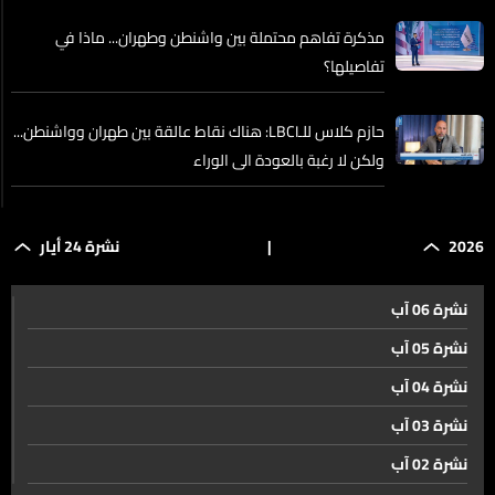
مذكرة تفاهم محتملة بين واشنطن وطهران... ماذا في
تفاصيلها؟
حازم كلاس للـLBCI: هناك نقاط عالقة بين طهران وواشنطن...
ولكن لا رغبة بالعودة الى الوراء
باكستان تولت بشكل مباشر تقريب وجهات النظر بين واشنطن
2026
|
نشرة 24 أيار
وطهران... فهل تعتبر أن الاتفاق مسألة وقت فقط؟
نشرة 06 آب
الدكتور عبدالله بندر العتيبي للـLBCI لدول المنطقة الحق
مستقبلاً في أن تكون جزءاً من أي اتفاق أو طاولة حوار بين
نشرة 05 آب
طهران وواشنطن
نشرة 04 آب
إسرائيل أمام معضلة كبيرة...
نشرة 03 آب
نشرة 02 آب