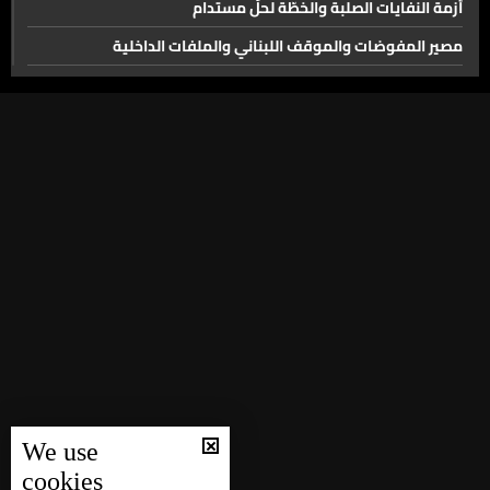
أزمة النفايات الصلبة والخطّة لحلّ مستدام
مصير المفوضات والموقف اللبناني والملفات الداخلية
الجرحى وأهالي الضحايا في ذكرى 4 آب والتطورات القضائية للملف
مصير ملفّ انفجار المرفأ والقطاع المصرفي
اقتراح قانون الإعلام
القطاع السياحي في لبنان
أهمّيّة مضيق هرمز وملفّات الطاقة في الشرق الأوسط
المتضررون من انفجار مرفأ بيروت والأبعاد القانونية بعد 6 أعوام
انعكاس لقاء نتنياهو وترامب على لبنان والعلاقات الثنائية
الجولة المفترضة من المفاوضات في 4 آب
الوضع الأمني والاقتصادي وأزمة المازوت في لبنان
حياة ومسيرة البطريرك الطوباوي الياس الحويك
We use
‎النزاع على مضيق هرمز و والاستراتيجيات الإسرائيليّة بشأن
cookies