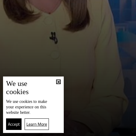
We use
cookies
We use
cookies
to make
your experience on this
website better.
Accept
Learn More