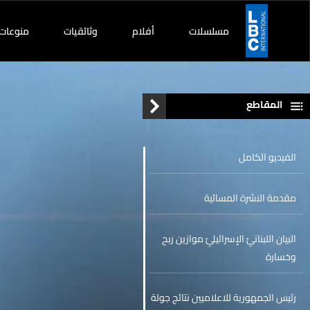
مسلسلات
أفلام
وثائقيات
منوعات
المقاطع
الفيديو الكامل
مقدمة النشرة المسائية
البيان اللبنانيّ الإسرائيليّ موازين ربح
وخسارة
رئيس الجمهورية للاعلاميين نتائج جولة