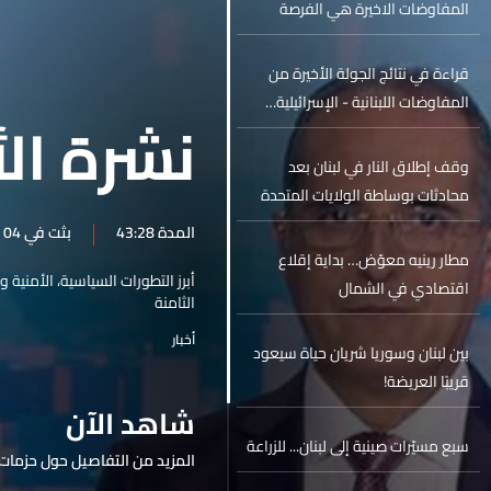
المفاوضات الاخيرة هي الفرصة
الأخيرة
قراءة في نتائج الجولة الأخيرة من
المفاوضات اللبنانية - الإسرائيلية…
نشرة الأ
وقف إطلاق النار في لبنان بعد
محادثات بوساطة الولايات المتحدة
المدة 43:28
بثت في 04 حزيران 2026
مطار رينيه معوّض… بداية إقلاع
أبرز التطورات السياسية، الأمنية 
اقتصادي في الشمال
الثامنة
أخبار
بين لبنان وسوريا شريان حياة سيعود
قريبًا العريضة!
شاهد الآن
سبع مسيّرات صينية إلى لبنان... للزراعة
المزيد من التفاصيل حول حزمات 