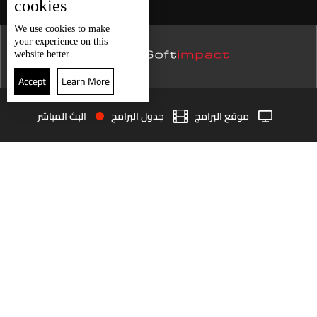
cookies
نشرة 20 تموز
We use
cookies
to make
your experience on this
نشرة 19 تموز
website better.
نشرة 18 تموز
Accept
Learn More
نشرة 17 تموز
موقع البرامج
جدول البرامج
البث المباشر
نشرة 16 تموز
البث المباشر
الرئيسية
الأخبار
نشرة 15 تموز
العودة للأعلى
نشرة 14 تموز
نشرة 13 تموز
انضم الى ملايين المتابعين
نشرة 12 تموز
نشرة 11 تموز
LBCI Lebanon
نشرة 10 تموز
نشرة 09 تموز