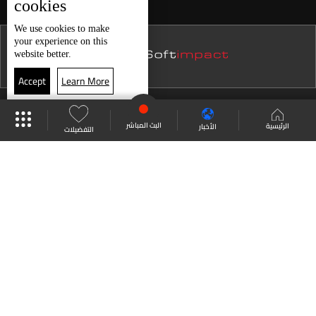
cookies
نشرة 21 تموز
We use
cookies
to make
your experience on this
نشرة 20 تموز
website better.
نشرة 19 تموز
Accept
Learn More
نشرة 18 تموز
موقع البرامج
جدول البرامج
البث المباشر
نشرة 17 تموز
البث المباشر
الرئيسية
الأخبار
التفضيلات
نشرة 16 تموز
العودة للأعلى
نشرة 15 تموز
نشرة 14 تموز
انضم الى ملايين المتابعين
نشرة 13 تموز
نشرة 12 تموز
LBCI Lebanon
نشرة 11 تموز
نشرة 10 تموز