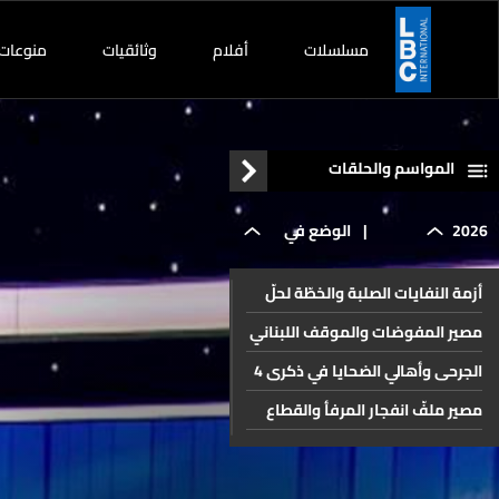
مسلسلات
أفلام
وثائقيات
منوعات
المواسم والحلقات
2026
|
الوضع في
أزمة النفايات الصلبة والخطّة لحلّ
لبنان
مستدام
مصير المفوضات والموقف اللبناني
والملفات الداخلية
الجرحى وأهالي الضحايا في ذكرى 4
والمنطقة
آب والتطورات القضائية للملف
مصير ملفّ انفجار المرفأ والقطاع
المصرفي
اقتراح قانون الإعلام
وسلاح حزب
القطاع السياحي في لبنان