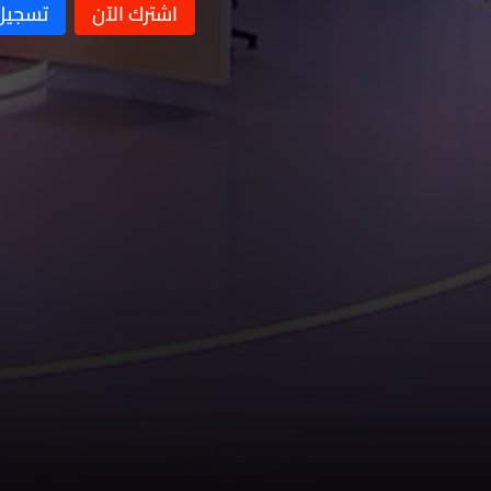
الصليب الأحمر اللبناني
الأوضاع الاقليمية والداخلية
والحرب الأخيرة في لبنان والمنطقة
إدارة التفاوض مع إسرائيل وأهمّيّة
توحيد الموقف اللبنانيّ
تأثير الصراع الإيراني-الأميركي على
الخليج ولبنان ومسار تطبيق
تنفيذ اتّفاق الإطار وزيارة الرئيس
المفاوضات
جوزاف عون لترامب
المشهد السياسي في لبنان واتفاق
الإطار
وضع القطاع المصرفيّ وآفاق
الاستثمار في ظلّ استمرار تداعيات
تداعيات الضربات المتبادلة بين ايران
الحرب في لبنان
واميركا وتأثيرها على مضيق هرمز
الضربات والمفاوضات الإيرانية -
الأميركية والوضع الداخلي
الاعتداءات على الخليج - تقنية
الذكاء الاصطناعي
المواقف المتضاربة إزاء اتّفاق
الإطار والخطوات المطلوبة من
خلفيّات الوضع الأمني في جنوب
الدولة وكأس العالم
لبنان