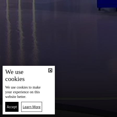
We use
cookies
We use
cookies
to make
your experience on this
website better.
Accept
Learn More