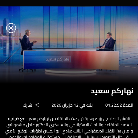
نهاركم سعيد
المدة 01:22:52
بثت في 12 حزيران 2026
شارك
ناقش الإعلامي يزبك وهبة في هذه الحلقة من نهاركم سعيد مع ضيفَيه
العميد المتقاعد والباحث الاستراتيجي والعسكري الدكتور عادل مشموشي
وأمين سرّ اللقاء الديمقراطي النائب هادي أبو الحسن تطوّرات الوضع الأمني
في ظل التصعيد الإسرائيليّ بالإضافة إلى مستجدّات المفاوضات والدعم