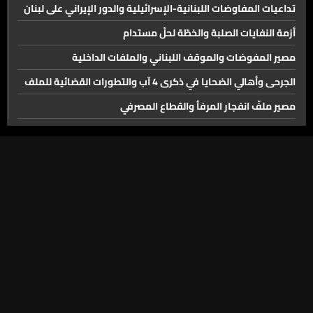
تداعيات المفاوضات اللبنانية-الإسرائيلية والدور الإيراني على لبنان
أزمة النفايات الصلبة والخطّة لحلّ مستدام
مصير المفوضات والموقف اللبناني والملفات الداخلية
الجرحى وأهالي الضحايا في ذكرى 4 آب والتطورات القضائية للملف
مصير ملفّ انفجار المرفأ والقطاع المصرفي
اقتراح قانون الإعلام
القطاع السياحي في لبنان
أهمّيّة مضيق هرمز وملفّات الطاقة في الشرق الأوسط
المتضررون من انفجار مرفأ بيروت والأبعاد القانونية بعد 6 أعوام
انعكاس لقاء نتنياهو وترامب على لبنان والعلاقات الثنائية
الجولة المفترضة من المفاوضات في 4 آب
الوضع الأمني والاقتصادي وأزمة المازوت في لبنان
حياة ومسيرة البطريرك الطوباوي الياس الحويك