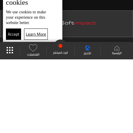
cookies
نشرة 22 تموز
We use
cookies
to make
your experience on this
نشرة 21 تموز
website better.
نشرة 20 تموز
Accept
Learn More
نشرة 19 تموز
موقع البرامج
جدول البرامج
البث المباشر
نشرة 18 تموز
البث المباشر
الرئيسية
الأخبار
التفضيلات
نشرة 17 تموز
العودة للأعلى
نشرة 16 تموز
نشرة 15 تموز
انضم الى ملايين المتابعين
نشرة 14 تموز
نشرة 13 تموز
LBCI Lebanon
نشرة 12 تموز
نشرة 11 تموز