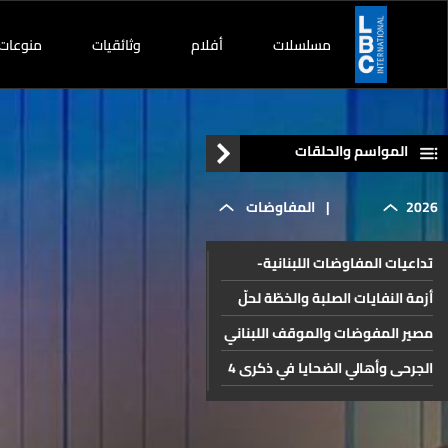
مسلسلات
أفلام
وثائقيات
منوعات
المواسم والحلقات
2026
|
المفاوضات
تداعيات المفاوضات اللبنانية-
الأميركية -
الإسرائيلية والدور الإيراني على
أزمة النفايات الصلبة والخطّة لحلّ
لبنان
مستدام
مصير المفوضات والموقف اللبناني
الإيرانية
والملفات الداخلية
الجرحى وأهالي الضحايا في ذكرى 4
آب والتطورات القضائية للملف
مصير ملفّ انفجار المرفأ والقطاع
وملف
المصرفي
اقتراح قانون الإعلام