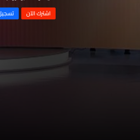
على مختلف الأصعدة
هل نصل إلى السلام في لبنان؟
الصليب الأحمر اللبناني
الأوضاع الاقليمية والداخلية
والحرب الأخيرة في لبنان والمنطقة
إدارة التفاوض مع إسرائيل وأهمّيّة
توحيد الموقف اللبنانيّ
تأثير الصراع الإيراني-الأميركي على
الخليج ولبنان ومسار تطبيق
تنفيذ اتّفاق الإطار وزيارة الرئيس
المفاوضات
جوزاف عون لترامب
المشهد السياسي في لبنان واتفاق
الإطار
وضع القطاع المصرفيّ وآفاق
الاستثمار في ظلّ استمرار تداعيات
تداعيات الضربات المتبادلة بين ايران
الحرب في لبنان
واميركا وتأثيرها على مضيق هرمز
الضربات والمفاوضات الإيرانية -
الأميركية والوضع الداخلي
الاعتداءات على الخليج - تقنية
الذكاء الاصطناعي
المواقف المتضاربة إزاء اتّفاق
الإطار والخطوات المطلوبة من