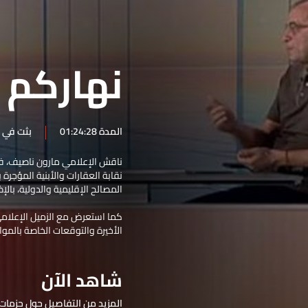
القطاع السياحي في لبنان
الإيجارات..
أهمّيّة مضيق هرمز وملفّات
نهاركم 
الطاقة في الشرق الأوسط
المتضررون من انفجار مرفأ بيروت
وأبرز
والأبعاد القانونية بعد 6 أعوام
انعكاس لقاء نتنياهو وترامب على
لبنان والعلاقات الثنائية
الجولة المفترضة من المفاوضات
محطات
في 4 آب
المدة 01:24:28
بثت في 16 حزيران 2026
الوضع الأمني والاقتصادي وأزمة
المازوت في لبنان
حياة ومسيرة البطريرك الطوباوي
ناقش الإعلامي مارون ناصيف، ف
كأس العالم
نقابة العقارات والأبنية المؤجرة 
الياس الحويك
‎النزاع على مضيق هرمز و
المصالح الإقليمية والدولية، بالإ
والاستراتيجيات الإسرائيليّة بشأن
الموسم السياحي وأسعار
فلسطين
2026
المحروقات في لبنان
الأخيرة والتوقعات الخاصة بالمو
الأوضاع الداخلية والسياسية
واتفاق الإطار
تنفيذ إتفاق الإطار واسترداد
شاهد الآن
الحقوق السيادية للبنان والأوضاع
تداعيات الحرب على لبنان وأهداف
الداخلية
زيارة الرئيس عون لترامب
المزيد من التفاصيل حول حزمات 
أهمّيّة زيارة الرئيس عون لترامب