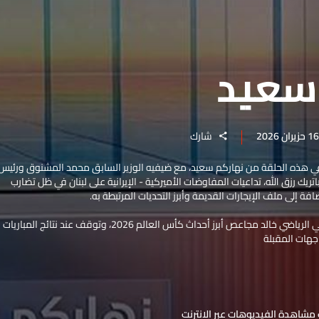
سعيد
شارك
ي هذه الحلقة من نهاركم سعيد، مع ضيفيه الوزير السابق محمد المشنوق ورئيس
باتريك رزق الله، تداعيات المفاوضات الأميركية - الإيرانية على لبنان في ظل تضارب
ضافة إلى ملف الإيجارات القديمة وأبرز التحديات المرتبطة به.
كما استعرض مع الزميل الإعلامي الرياضي خالد مجاعص أبرز أحداث كأس العالم 2026، وتوقف عند نتائج المباريات
اجهات المقبلة
مشاهدة الفيديوهات عبر الانترنت