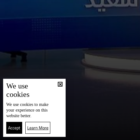
We use
cookies
We use
cookies
to make
your experience on this
website better.
Accept
Learn More