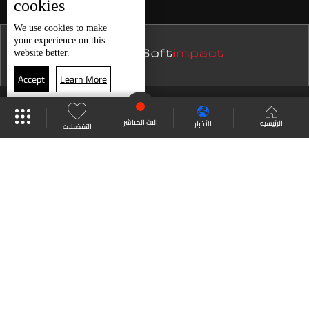
cookies
نشرة 23 تموز
We use
cookies
to make
your experience on this
نشرة 22 تموز
website better.
نشرة 21 تموز
Accept
Learn More
نشرة 20 تموز
موقع البرامج
جدول البرامج
البث المباشر
نشرة 19 تموز
البث المباشر
الرئيسية
الأخبار
التفضيلات
نشرة 18 تموز
العودة للأعلى
نشرة 17 تموز
نشرة 16 تموز
انضم الى ملايين المتابعين
نشرة 15 تموز
نشرة 14 تموز
LBCI Lebanon
نشرة 13 تموز
نشرة 12 تموز