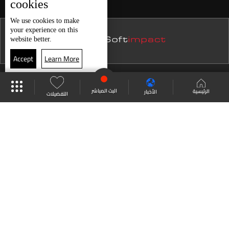
cookies
نشرة 21 تموز
We use
cookies
to make
your experience on this
نشرة 20 تموز
website better.
نشرة 19 تموز
Accept
Learn More
نشرة 18 تموز
موقع البرامج
جدول البرامج
البث المباشر
نشرة 17 تموز
البث المباشر
الرئيسية
الأخبار
التفضيلات
نشرة 16 تموز
العودة للأعلى
نشرة 15 تموز
نشرة 14 تموز
انضم الى ملايين المتابعين
نشرة 13 تموز
نشرة 12 تموز
LBCI Lebanon
نشرة 11 تموز
نشرة 10 تموز