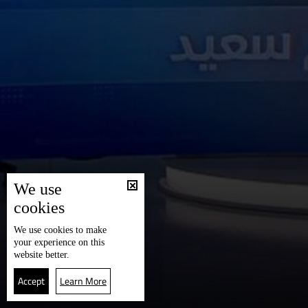
We use
cookies
We use
cookies
to make
your experience on this
website better.
Accept
Learn More