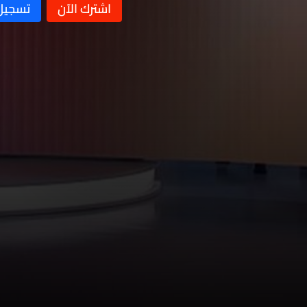
الداخلية
زيارة الرئيس عون لترامب
أهمّيّة زيارة الرئيس عون لترامب
على مختلف الأصعدة
هل نصل إلى السلام في لبنان؟
الصليب الأحمر اللبناني
الأوضاع الاقليمية والداخلية
والحرب الأخيرة في لبنان والمنطقة
إدارة التفاوض مع إسرائيل وأهمّيّة
توحيد الموقف اللبنانيّ
تأثير الصراع الإيراني-الأميركي على
الخليج ولبنان ومسار تطبيق
تنفيذ اتّفاق الإطار وزيارة الرئيس
المفاوضات
جوزاف عون لترامب
المشهد السياسي في لبنان واتفاق
الإطار
وضع القطاع المصرفيّ وآفاق
الاستثمار في ظلّ استمرار تداعيات
تداعيات الضربات المتبادلة بين ايران
الحرب في لبنان
واميركا وتأثيرها على مضيق هرمز
الضربات والمفاوضات الإيرانية -
الأميركية والوضع الداخلي
الاعتداءات على الخليج - تقنية
الذكاء الاصطناعي