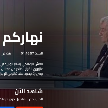
المصرفي
اقتراح قانون الإعلام
بين الدولة
القطاع السياحي في لبنان
أهمّيّة مضيق هرمز وملفّات
والمصارف
نهاركم 
الطاقة في الشرق الأوسط
المتضررون من انفجار مرفأ بيروت
والأبعاد القانونية بعد 6 أعوام
انعكاس لقاء نتنياهو وترامب على
لبنان والعلاقات الثنائية
الجولة المفترضة من المفاوضات
المدة 01:16:57
بثت في 25 حزيران 2026
في 4 آب
الوضع الأمني والاقتصادي وأزمة
المازوت في لبنان
ناقش الإعلامي بسام ابو زيد ف
حياة ومسيرة البطريرك الطوباوي
عازوري القرار الصادر عن مجلس 
الياس الحويك
‎النزاع على مضيق هرمز و
وضرورة وجود سند قانوني للإجراء
والاستراتيجيات الإسرائيليّة بشأن
الموسم السياحي وأسعار
فلسطين
المحروقات في لبنان
شاهد الآن
الأوضاع الداخلية والسياسية
واتفاق الإطار
تنفيذ إتفاق الإطار واسترداد
المزيد من التفاصيل حول حزمات 
الحقوق السيادية للبنان والأوضاع
تداعيات الحرب على لبنان وأهداف