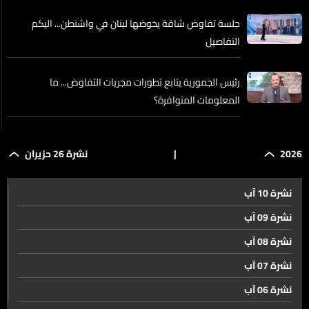
جلسة تفاوض شاقة يخوضها لبنان في واشنطن... اليكم
التفاصيل
رئيس الجمورية يتابع تطورات مجريات التفاوض... ما
المعلومات المتوافرة؟
شروط إسرائيلية تعرقل مفاوضات واشنطن بشأن لبنان
2026
|
نشرة 26 حزيران
نشرة 10 آب
عاشوراء الثانية في غياب السيد نصرالله جمهورٌ يحيي الذكرى
ويجدّد الرواية
نشرة 09 آب
نشرة 08 آب
إليكم علاقة النفايات بفرض رسوم جديدة على السلع
نشرة 07 آب
المستوردة
نشرة 06 آب