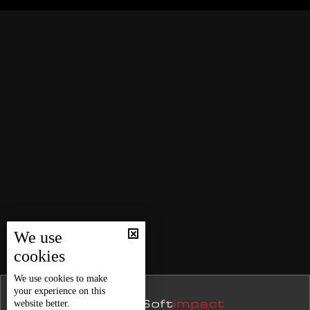
أهالي طرابلس يحاربون المخدرات بأنفسهم
نشرة 05 آب
نشرة 04 آب
نشرة 03 آب
المطبقية أمانة منزلية لا تُغتفر خسارتها
نشرة 02 آب
نشرة 01 آب
المكتبات العامة… من ركام الحرب إلى سؤال العصر الرقمي
نشرة 31 تموز
نشرة 30 تموز
مونديال 2026 ماذا في تفاصيل المباريات المقبلة؟
نشرة 29 تموز
نشرة 28 تموز
مونديال 2026 أي وجهة أقل تكلفة للمشجعين... أميركا أو
نشرة 27 تموز
كندا أو المكسيك؟
We use
نشرة 26 تموز
cookies
نشرة 25 تموز
حال الطقس
We use
cookies
to make
your experience on this
نشرة 24 تموز
website better.