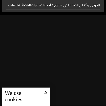
الجرحى وأهالي الضحايا في ذكرى 4 آب والتطورات القضائية للملف
مصير ملفّ انفجار المرفأ والقطاع المصرفي
اقتراح قانون الإعلام
القطاع السياحي في لبنان
أهمّيّة مضيق هرمز وملفّات الطاقة في الشرق الأوسط
المتضررون من انفجار مرفأ بيروت والأبعاد القانونية بعد 6 أعوام
انعكاس لقاء نتنياهو وترامب على لبنان والعلاقات الثنائية
الجولة المفترضة من المفاوضات في 4 آب
الوضع الأمني والاقتصادي وأزمة المازوت في لبنان
حياة ومسيرة البطريرك الطوباوي الياس الحويك
‎النزاع على مضيق هرمز و والاستراتيجيات الإسرائيليّة بشأن
We use
فلسطين
cookies
الموسم السياحي وأسعار المحروقات في لبنان