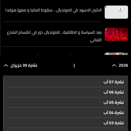
الاثنين الاسود في المونديال… سقوط المانيا و معها هولندا
بعد السياسة و الطائفية... للمونديال دور في انقسام الشارع
اللبناني
إليكم قراءة الفنان أسامة الرحباني لأبرز أحداث المونديال
2026
|
نشرة 30 حزيران
بعد تأهل البرازيل وخروج ألمانيا... مواجهات الدور الإقصائي
نشرة 07 آب
تتواصل
نشرة 06 آب
نشرة 05 آب
كوبر بين بيروت وتل أبيب... وترقب لمسار تنفيذ إتفاق الإطار
نشرة 04 آب
نشرة 03 آب
بعد الإخفاق في كشف أنفاق حزب الله... إسرائيل تعدّ خطة