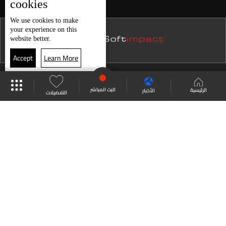
cookies
نشرة 23 تموز
We use
cookies
to make
your experience on this
نشرة 22 تموز
website better.
نشرة 21 تموز
Accept
Learn More
نشرة 20 تموز
موقع البرامج
جدول البرامج
البث المباشر
نشرة 19 تموز
البث المباشر
الرئيسية
الأخبار
التفضيلات
نشرة 18 تموز
العودة للأعلى
نشرة 17 تموز
نشرة 16 تموز
انضم الى ملايين المتابعين
نشرة 15 تموز
نشرة 14 تموز
LBCI Lebanon
نشرة 13 تموز
نشرة 12 تموز