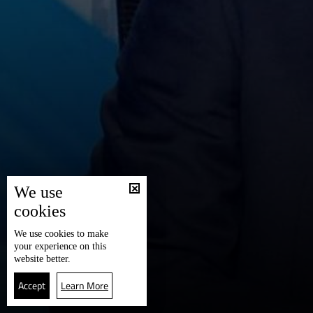
We use
cookies
We use
cookies
to make
your experience on this
website better.
Accept
Learn More