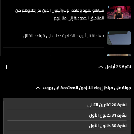
نتنياهو تعهد بإعادة الإسرائيليين الذين تم إجلاؤهم من
المناطق الحدودية إلى منازلهم
معادلة تل أبيب - الضاحية دخلت الى قواعد القتال
البحث قائم في تسوية بين حزب الله واسرائيل…
نشرة 25 أيلول
|
مفاوضات نيويورك .... ساعات حاسمة او مكانك راوح
جولة على مراكز إيواء النازحين المعتدمة في بيروت
الاعتداءات الاسرائيلية لم تتوقف طيلة اليوم.. هكذا تبدو
نشرة 20 تشرين الثاني
الاجواء من الجنوب
نشرة 31 كانون الأول
نشرة 30 كانون الأول
تفاصيل الحديث عن مساعي اميركية جديدة لإنهاء الأعمال