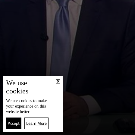
We use
cookies
We use
cookies
to make
your experience on this
website better.
Accept
Learn More