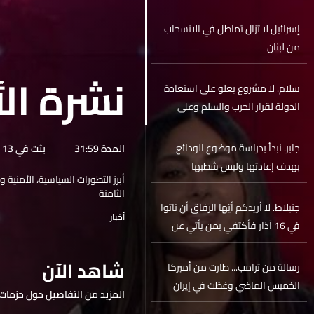
إسرائيل لا تزال تماطل في الانسحاب
من لبنان
نشرة الأ
سلام. لا مشروع يعلو على استعادة
الدولة لقرار الحرب والسلم وعلى
الإصلاح
جابر. نبدأ بدراسة موضوع الودائع
المدة 31:59
بثت في 13 آذار 2025
بهدف إعادتها وليس شطبها
أبرز التطورات السياسية، الأمنية 
الثامنة
جنبلاط. لا أريدكم أيّها الرفاق أن تاتوا
أخبار
في 16 آذار فأكتفي بمن يأتي عن
قناعة
شاهد الآن
رسالة من ترامب... طارت من أميركا
الخميس الماضي وغطَت في إيران
المزيد من التفاصيل حول حزمات 