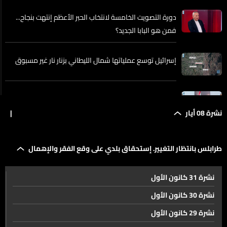
دورة التصويت الخامسة لانتخاب الحبر الأعظم إنتهت بنجاح...
فمن هو البابا الجديد؟
إسرائيل توسع عملياتها شمال الليطاني بزنار نار غير مسبوق
بين مراقبة الحدود وتنظيم القنب… نواف سلام يطلق وعود
الإنماء في البقاع
نشرة 08 أيار
|
سلاح المخيمات من أولويات المرحلة وقبله حركة حماس
طرابلس بانتظار التغيير. إستحقاق بلدي على وقع الفقر والإهمال
نشرة 31 كانون الأول
إسرائيل تكثف عملها عند الجبهات كافة... ولاسيما الجبهة
السورية
نشرة 30 كانون الأول
نشرة 29 كانون الأول
مدخل مرفأ بيروت يتحرر. إزالة 250 تعديًا وطي صفحة من