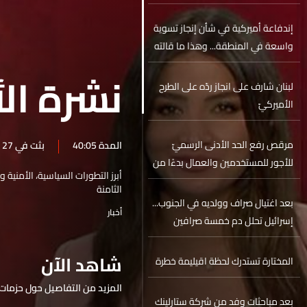
إندفاعة أميركية في شأن إنجاز تسوية
واسعة في المنطقة... وهذا ما قالته
هبة نصر للـLBCI
نشرة الأ
لبنان شارف على انجاز ردّه على الطرح
الأميركيّ
مرقص رفع الحد الأدنى الرسميّ
المدة 40:05
بثت في 27 حزيران 2025
للأجور للمستخدمين والعمال بدءًا من
أبرز التطورات السياسية، الأمنية 
الشهر المقبل
الثامنة
بعد اغتيال صراف وولديه في الجنوب...
أخبار
إسرائيل تحلل دم خمسة صرافين
لبنانيين
شاهد الآن
المختارة تستدرك لحظة اقيليمة خطرة
المزيد من التفاصيل حول حزمات 
بعد مباحثات وفد من شركة ستارلينك