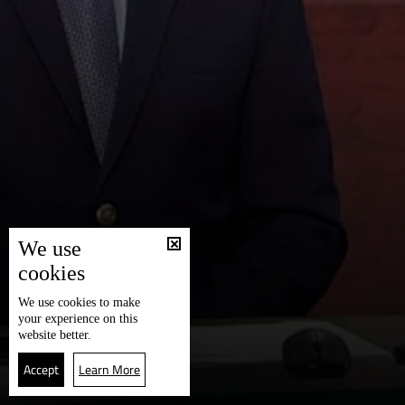
We use
cookies
We use
cookies
to make
your experience on this
website better.
Accept
Learn More