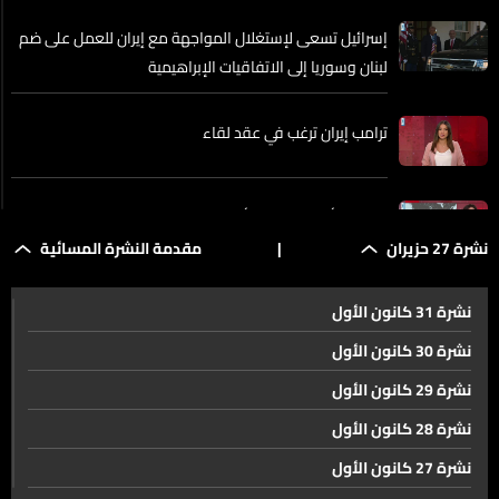
إسرائيل تسعى لإستغلال المواجهة مع إيران للعمل على ضم
لبنان وسوريا إلى الاتفاقيات الإبراهيمية
ترامب إيران ترغب في عقد لقاء
إندفاعة أميركية في شأن إنجاز تسوية واسعة في المنطقة...
وهذا ما قالته هبة نصر للـLBCI
نشرة 27 حزيران
|
مقدمة النشرة المسائية
نشرة 31 كانون الأول
لبنان شارف على انجاز ردّه على الطرح الأميركيّ
نشرة 30 كانون الأول
نشرة 29 كانون الأول
مرقص رفع الحد الأدنى الرسميّ للأجور للمستخدمين والعمال
بدءًا من الشهر المقبل
نشرة 28 كانون الأول
نشرة 27 كانون الأول
بعد اغتيال صراف وولديه في الجنوب... إسرائيل تحلل دم