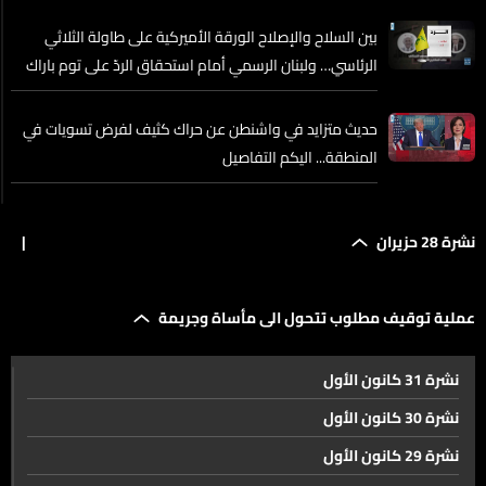
بين السلاح والإصلاح الورقة الأميركية على طاولة الثلاثي
الرئاسي… ولبنان الرسمي أمام استحقاق الردّ على توم باراك
حديث متزايد في واشنطن عن حراك كثيف لفرض تسويات في
المنطقة... اليكم التفاصيل
عملية توقيف مطلوب تتحول الى مأساة وجريمة
نشرة 28 حزيران
|
بين رفع الحد الأدنى للأجور وضعف التكنولوجيا... معادلة
عملية توقيف مطلوب تتحول الى مأساة وجريمة
خاسرة لسوق العمل اللبناني
نشرة 31 كانون الأول
أحراش لبنان برؤية جديدة
نشرة 30 كانون الأول
نشرة 29 كانون الأول
الهيئة الناظمة للقنب الهندي تنطلق قريباً... ويمكنك التقديم