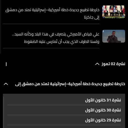
خارطة تطبيع جديدة خطة أميركية–إسرائيلية تمتد من دمشق
إلى جاكرتا
علي فياض الأميركي يتصرف في هذا البلد وكأنه السيد...
ولسنا الطرف الذي يجب أن تُمارس عليه الضغوط
تحركات تضع تحديات عدة أمام لقاء ترامب-نتنياهو في
نشرة 02 تموز
|
واشنطن الإثنين
حسابات إسرائيلية على تطبيقات التعارف في لبنان
خارطة تطبيع جديدة خطة أميركية–إسرائيلية تمتد من دمشق إلى
نشرة 31 كانون الأول
جاكرتا
مصرف لبنان يمنع تسديد اموال المودعين الناتجة عن دعاوى
نشرة 30 كانون الأول
قضائية في الخارج
نشرة 29 كانون الأول