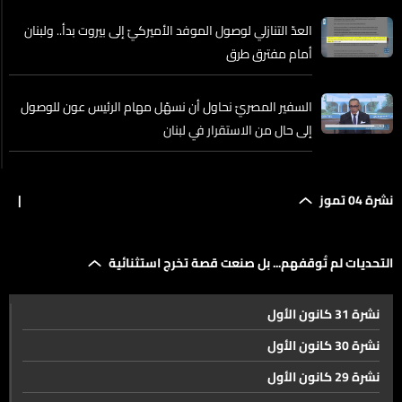
العدّ التنازلي لوصول الموفد الأميركيّ إلى بيروت بدأ.. ولبنان
أمام مفترق طرق
السفير المصريّ نحاول أن نسهّل مهام الرئيس عون للوصول
إلى حال من الاستقرار في لبنان
توقيع اتفاق بين إسرائيل وسوريا… تراجُع التفاؤل
نشرة 04 تموز
|
قِمة سابعة عشرة لمنظمة التعاون الاقتصاديّ
التحديات لم تُوقفهم... بل صنعت قصة تخرج استثنائية
نشرة 31 كانون الأول
قضية انفجار المرفأ… لا قرار ظنيًّا قبل إحياء الذكرى الخامسة
نشرة 30 كانون الأول
نشرة 29 كانون الأول
جابر بعد لقائه وفد البنك الدوليّ قرض جر مياه الأولي إلى