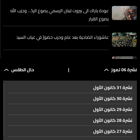
عودة باراك الى بيروت لبنان الرسمي يصوغ الردّ… وحزب الله
يصوغ القرار
عاشوراء الضاحية بعد عام وحرب حضورٌ في غياب السيد
تغييرات فلسطينية على الساحة اللبنانية .. تسليم السلاح
وشبهات فساد وتباعد من بيروت الى الضفة
نشرة 06 تموز
|
حال الطقس
نشرة 31 كانون الأول
سلام الشرع متفهّم لحساسيات لبنان وتعقيدات المرحلة
السابقة
نشرة 30 كانون الأول
نشرة 29 كانون الأول
الشرع يطرح ملف المعتقلين السوريين مع المفتي دريان…
نشرة 28 كانون الأول
وذووهم يعتصمون عند معبر جوسي احتجاجاً على الإهمال
نشرة 27 كانون الأول