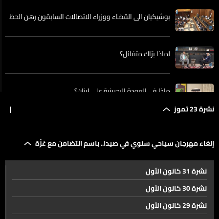
بوشيكيان الى القضاء ووزراء الاتصالات السابقون رهن الحظ
لماذا برّاك متفائل؟
ماذا في العودة البحرينية على لبنان؟
نشرة 23 تموز
|
جعجع بعد لقائه جنبلاط. الجلسة كانت مثمرة من كل النواحي
إلغاء مهرجان سياحي سنوي في صيدا.. باسم التضامن مع غزّة
-إسرائيل تنضم إلى مباحثات أذربيجان رغم الاستياء من
نشرة 31 كانون الأول
المبعوث الأميركي... وترتيبات أمنية جنوب سوريا تحت المجهر
نشرة 30 كانون الأول
نشرة 29 كانون الأول
بعد السويداء... هذا هو مصير قسد التي يقودها الأكراد