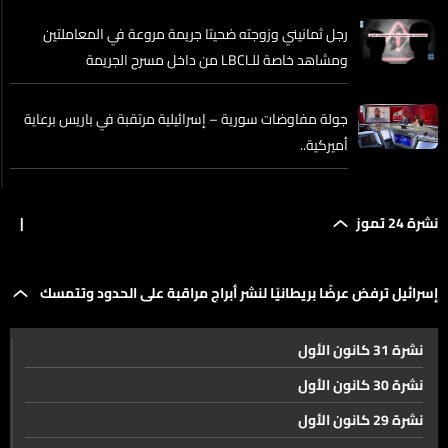
رجل ثمانيني وزوجته ضحيتا جريمة مروعة في المعاملتين
ومشاهد خاصة للـLBCI من داخل مسرح الجريمة
جولة مفاوضات سورية – إسرائيلية مرتقبة في باريس برعاية
أميركية..
منتدى دمشق يشهد ولادة اتفاقيات بأكثر من 6 مليار دولار
نشرة 24 تموز
|
في توقيت سعودي دقيق
بالأرقام اقتصاد لبنان ينزف بعد الحرب… وهذا هو الحل
إسرائيل ترفض عرضًا بريطانيًا لنشر أبراج مراقبة على الحدود وتتمسك
نشرة 31 كانون الأول
بالاحتلال بذريعة أمنية
إسرائيل ترفض عرضًا بريطانيًا لنشر أبراج مراقبة على الحدود
نشرة 30 كانون الأول
وتتمسك بالاحتلال بذريعة أمنية
نشرة 29 كانون الأول