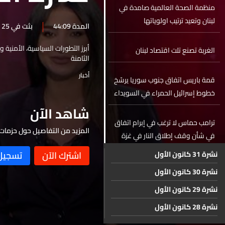
منظمة الصحة العالمية صامدة في
لبنان وتعيد ترتيب اولوياتها
المدة 44:09
بثت في 25 تموز 2025
أبرز التطورات السياسية، الأمنية 
الغربة تصنع تلت اقتصاد لبنان
الثامنة
أخبار
قمة باريس اتفاق جنوب سوريا يرسّخ
خطوط إسرائيل الحمراء في السويداء
ودرعا
شاهد الآن
ترامب حماس لا ترغب في إبرام اتفاق
المزيد من التفاصيل حول حزمات 
في شأن وقف إطلاق النار في غزة
نشرة 31 كانون الأول
قرار فرنسي بشأن دولة فلسطين
نشرة 30 كانون الأول
نشرة 29 كانون الأول
إنخفاض تاريخي يهز ملك العملات
نشرة 28 كانون الأول
نشرة 27 كانون الأول
استقبال حاشد في مطار بيروت لمنتخب