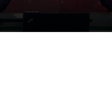
جدول البرامج
البث ال
انضم الى ملايين المتابعين