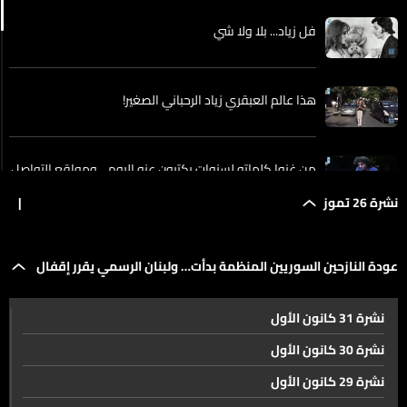
فل زياد... بلا ولا شي
هذا عالم العبقري زياد الرحباني الصغير!
من غنوا كلماته لسنوات يكتبون عنه اليوم... ومواقع التواصل
تتحول لمساحة وداع لزياد!
نشرة 26 تموز
|
جولة لوزير الصحة في الجنوب تفقد لمستشفيات النبطية
عودة النازحين السوريين المنظمة بدأت… ولبنان الرسمي يقرر إقفال
وتأكيد على دعم المنطقة بالأجهزة والمعدات
نشرة 31 كانون الأول
في النبطية... مبادرة أهلية لحفظ ذاكرة المدينة
الملف مع نهاية عام 2025
نشرة 30 كانون الأول
نشرة 29 كانون الأول
عودة النازحين السوريين المنظمة بدأت… ولبنان الرسمي يقرر