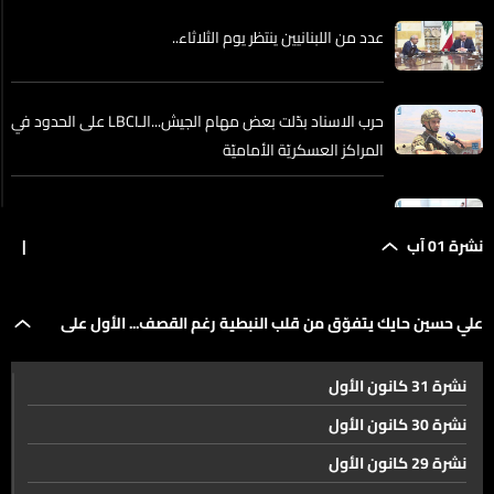
عدد من اللبنانيين ينتظر يوم الثلاثاء..
حرب الاسناد بدّلت بعض مهام الجيش...الـLBCI على الحدود في
المراكز العسكريّة الأماميّة
علي حسين حايك يتفوّق من قلب النبطية رغم القصف... الأول
على لبنان في فرع العلوم العامة
نشرة 01 آب
|
إلى المالكين والمستأجرين.. هكذا عُدّل قانون الإيجارات غير
علي حسين حايك يتفوّق من قلب النبطية رغم القصف... الأول على
السكنية
نشرة 31 كانون الأول
لبنان في فرع العلوم العامة
نصار لا دولة بلا حقيقة ومحاسبة... والتشكيلات القضائية
نشرة 30 كانون الأول
لتعزيز استقلالية القضاء
نشرة 29 كانون الأول