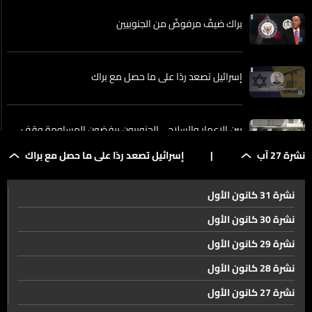
براك ضيفٌ مرفوضٌ من الجنوبيين
إسرائيل تصعد ردًا على ما حصل مع براك
بين الإعمار والسلاح… الجنوبيون يرفضون المساومة وقف
الاعتداءات الاسرائيلة أولًا
نشرة 27 آب
|
إسرائيل تصعد ردًا على ما حصل مع براك
وعود بتسليم المزيد من السلاح الفلسطينيّ إلى الجيش
نشرة 31 كانون الأول
اللبنانيّ خلال الأيام المقبلة
نشرة 30 كانون الأول
نشرة 29 كانون الأول
الشرع إلتقى وفدًا ضم مديري ورؤساء تحرير مؤسسات
إعلامية بينها الـLBCI... وعرض رؤيته للحل في لبنان
نشرة 28 كانون الأول
نشرة 27 كانون الأول
متري يوضح للـLBCI الملفات التي سيطرحها الجانب اللبناني