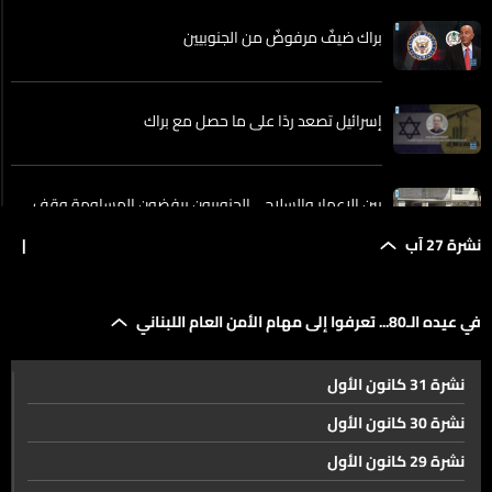
براك ضيفٌ مرفوضٌ من الجنوبيين
إسرائيل تصعد ردًا على ما حصل مع براك
بين الإعمار والسلاح… الجنوبيون يرفضون المساومة وقف
الاعتداءات الاسرائيلة أولًا
نشرة 27 آب
|
وعود بتسليم المزيد من السلاح الفلسطينيّ إلى الجيش
في عيده الـ80... تعرفوا إلى مهام الأمن العام اللبناني
اللبنانيّ خلال الأيام المقبلة
نشرة 31 كانون الأول
الشرع إلتقى وفدًا ضم مديري ورؤساء تحرير مؤسسات
إعلامية بينها الـLBCI... وعرض رؤيته للحل في لبنان
نشرة 30 كانون الأول
نشرة 29 كانون الأول
متري يوضح للـLBCI الملفات التي سيطرحها الجانب اللبناني