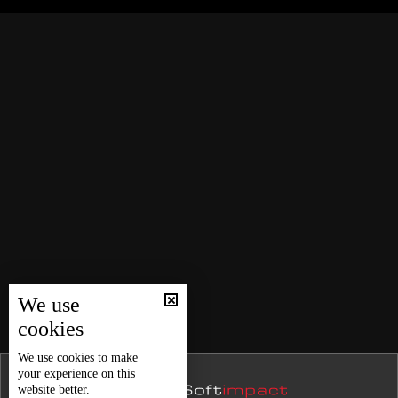
– نتنياهو
نشرة 26 كانون الأول
نشرة 25 كانون الأول
جابر خطوات مرتقبة لإعادة هيكلة الجمارك وضبط التهريب قبل
نشرة 24 كانون الأول
تشرين الثاني
نشرة 23 كانون الأول
انتخابات أم تمديد؟ مَخرجَان وإلا...
نشرة 22 كانون الأول
نشرة 21 كانون الأول
نشرة 20 كانون الأول
سجين في سجن رومية سامحوني… ونلت شهادتين باللغتين
العربي والإنجليزي
نشرة 19 كانون الأول
نشرة 18 كانون الأول
تشريعات لانطلاق أول بنك بيتكوين في العالم... ولبنان يمتلك
نشرة 17 كانون الأول
كل المقومات
We use
نشرة 16 كانون الأول
cookies
نشرة 15 كانون الأول
حال الطقس
We use
cookies
to make
your experience on this
نشرة 14 كانون الأول
website better.