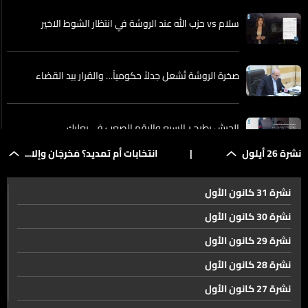
سلام vs حزب الله عند الروشة في انتظار الشوط الاخير
صخرة الروشة تُشعل جدلاً حكومياً… والقرار بيد القضاء
الجيش يطيح بـالسبع والرقم الصعب في بعلبك
نشرة 26 أيلول
|
انتخابات أم تمديد؟ مَخرجَان وإلا...
الخزانة مرتاحة لتدابير الحد من تبييض الأموال
نشرة 31 كانون الأول
نشرة 30 كانون الأول
نتنياهو السلام بين إسرائيل ولبنان ممكن وأدعو لبنان إلى بدء
نشرة 29 كانون الأول
مفاوضات مباشرة
نشرة 28 كانون الأول
نشرة 27 كانون الأول
واشنطن بين ويتكوف وديرمر مباحثات شاقة قبل لقاء ترامب