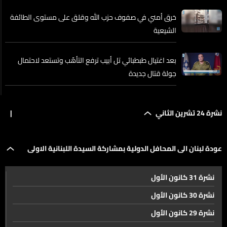
خرق أمني في صفوف حزب الله وقلق على مستوى الطائفة
الشيعية
بعد اغتيال طبطبائي تل أبيب ترفع التأهّب وتستعد لاحتمال
جولة قتال جديدة
كواليس اتفاق وقف النار هذا ما هدّدت به اسرائيل
نشرة 24 تشرين الثاني
|
حريق ضخم في أحد أبنية معامل الهواتشكن في خراج بلدة
عودة لبنان الى المحافل الدولية بمشاركة السيدة اللبنانية الاولى
أنفه شمال لبنان... اليكم التفاصيل
نشرة 31 كانون الأول
بقمة وايز في الدوحة
البابا في لبنان بعد ايام ! وكل المواقع تتجهز لاستقباله
نشرة 30 كانون الأول
نشرة 29 كانون الأول
عودة لبنان الى المحافل الدولية بمشاركة السيدة اللبنانية