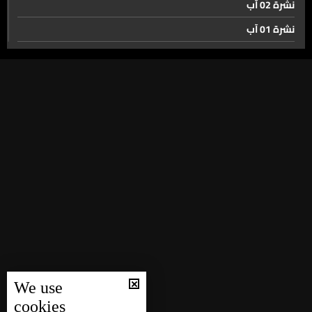
نشرة 02 آب
نشرة 01 آب
اليمن… لا تنسوا ما يجري هناك
نشرة 31 تموز
نشرة 30 تموز
تضارب التقارير الإسرائيلية بشأن ضربة محتملة على لبنان بانتظار
نشرة 29 تموز
الموقف الأميركي
نشرة 28 تموز
قاسم. إيران دعمت المقاومة دون مقابل ونريد لبنان سيدا حرا
نشرة 27 تموز
مستقلا
نشرة 26 تموز
نشرة 25 تموز
الشيخ خلدون عريمط للمحققين. هكذا تعرفّت على أبو عمر
نشرة 24 تموز
نشرة 23 تموز
انطلاق موسم التزلّج في لبنان. الثلج يجمع اللبنانيين والمغتربين
نشرة 22 تموز
والسيّاح من كل أنحاء العالم
We use
نشرة 21 تموز
cookies