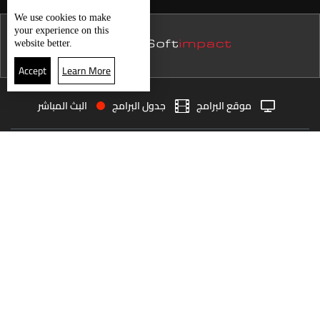
حال الطقس
نشرة 20 تموز
We use
cookies
to make
your experience on this
نشرة 19 تموز
website better.
نشرة 18 تموز
Accept
Learn More
نشرة 17 تموز
موقع البرامج
جدول البرامج
البث المباشر
نشرة 16 تموز
البث المباشر
الرئيسية
الأخبار
نشرة 15 تموز
العودة للأعلى
نشرة 14 تموز
نشرة 13 تموز
انضم الى ملايين المتابعين
نشرة 12 تموز
نشرة 11 تموز
LBCI Lebanon
نشرة 10 تموز
نشرة 09 تموز
نشرة 08 تموز