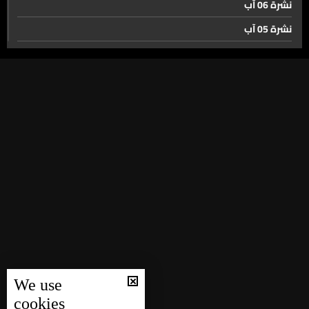
حرب من نوع آخر يخوضها ترامب. الرسوم الجمركية
نشرة 06 آب
نشرة 05 آب
نشرة 04 آب
جدل الإنتخابات. عقيم وملهاة
نشرة 03 آب
نشرة 02 آب
النقل بين لبنان وسوريا على خط الاستثناءات
نشرة 01 آب
نشرة 31 تموز
السفير السعودي. المملكة نموذج للدولة الراسخة والحضور
نشرة 30 تموز
المؤثر إقليمياً ودولياً
نشرة 29 تموز
منصات التواصل الاجتماعي ممنوعة على الاطفال الالمان
نشرة 28 تموز
تحت سن ١٤
نشرة 27 تموز
نشرة 26 تموز
حال الطقس
We use
نشرة 25 تموز
cookies