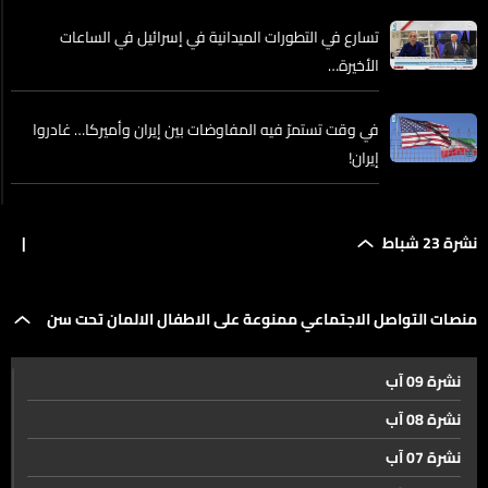
تسارع في التطورات الميدانية في إسرائيل في الساعات
الأخيرة…
في وقت تستمرّ فيه المفاوضات بين إيران وأميركا… غادروا
إيران!
بين التصعيد والإتفاق القرار النهائي يبقى لدى ترامب
نشرة 23 شباط
|
وفريقه... فهل نضجت ظروف أي من الخيارين؟
عملية مكسيكية-أميركية تُطيح بِ El Mencho... فهل ينهار
منصات التواصل الاجتماعي ممنوعة على الاطفال الالمان تحت سن
كارتيل خاليسكو؟
نشرة 09 آب
١٤
من مزارع فقير إلى إمبراطور الفنتانيل. قصة El Mencho
نشرة 08 آب
نشرة 07 آب