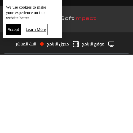
نشرة 24 تموز
We use
cookies
to make
your experience on this
نشرة 23 تموز
website better.
نشرة 22 تموز
Accept
Learn More
نشرة 21 تموز
موقع البرامج
جدول البرامج
البث المباشر
نشرة 20 تموز
البث المباشر
الرئيسية
الأخبار
نشرة 19 تموز
العودة للأعلى
نشرة 18 تموز
نشرة 17 تموز
انضم الى ملايين المتابعين
نشرة 16 تموز
نشرة 15 تموز
LBCI Lebanon
نشرة 14 تموز
نشرة 13 تموز
نشرة 12 تموز