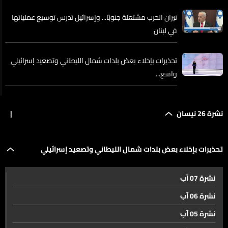
نيران الحرب مشتعلة جنوبًا... وإسرائيل تدرس توسيع عملياتها
في لبنان
تحذيرات بإخلاء بعض بلدات شمال الليطاني وتصعيد إسرائيلي
واسع...
بعد تهديدات الجيش الإسرائيلي... نزوح واسع باتجاه صيدا
نشرة 26 نيسان
|
وبيروت
من سيملأ فراغ اليونيفيل؟
تحذيرات بإخلاء بعض بلدات شمال الليطاني وتصعيد إسرائيلي
نشرة 07 آب
واسع...
توتر في ساقية الجنزير بعد توقيف صاحب مولدات... والقضية
نشرة 06 آب
تأخذ منحى سياسيًا وطائفيًا
نشرة 05 آب