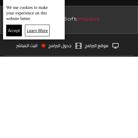
نشرة 22 تموز
We use
cookies
to make
your experience on this
نشرة 21 تموز
website better.
نشرة 20 تموز
Accept
Learn More
نشرة 19 تموز
موقع البرامج
جدول البرامج
البث المباشر
نشرة 18 تموز
البث المباشر
الرئيسية
الأخبار
نشرة 17 تموز
العودة للأعلى
نشرة 16 تموز
نشرة 15 تموز
انضم الى ملايين المتابعين
نشرة 14 تموز
نشرة 13 تموز
LBCI Lebanon
نشرة 12 تموز
نشرة 11 تموز
نشرة 10 تموز